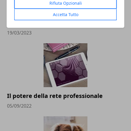
Rifiuta Opzionali
5 motivi per evitare di somministrare
Accetta Tutto
crocchette al cane
19/03/2023
Il potere della rete professionale
05/09/2022