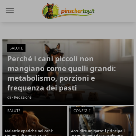
Pinscher Toy
Pinscher Toy
Articoli in Evidenza
SALUTE
Perché i cani piccoli non
mangiano come quelli grandi:
metabolismo, porzioni e
frequenza dei pasti
di
- Redazione
SALUTE
CONSIGLI
Malattie epatiche nei cani:
Accudire un gatto: i principali
sintomi, diagnosi, cura
accorgimenti da considerare