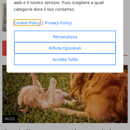
web e il nostro servizio. Puoi scegliere a quali
Pinscher e il suo addestramento
categorie dare il tuo consenso.
Redazione
- agosto 31, 2018
Cookie Policy
|
Privacy Policy
Personalizza
RAZZE
Rifiuta Opzionali
Accetta Tutto
RAZZE