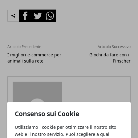
Facebook
Twitter
Whatsapp
Articolo Precedente
Articolo Successivo
I migliori e-commerce per
Giochi da fare con il
animali sulla rete
Pinscher
Redazione
Consenso sui Cookie
Utilizziamo i cookie per ottimizzare il nostro sito
web e il nostro servizio. Puoi scegliere a quali